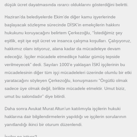
düşük ücret dayatmasında ısrarcı olduklarını gösterdiğini belirtti.
Haziran’da belediyelerde Ekim’de diğer kamu işyerlerinde
başlayacak sözleşme sürecinde DİSK’in emekçilerin hakkını
hukukunu koruyacağını belirtem Çerkezoğlu, “İstediğimiz şey
eşitlik, eşit işe eşit ücret ve insanca çalışma koşulları. Çalışıyoruz,
hakkımız olanı istiyoruz, alana kadar da mücadeleye devam
edeceğiz. İşçiler mücadele etmedikçe haklar gümüş tepside
verilmeyecek” dedi. Sayıları 1000’e yaklaşan İSKİ işçilerinin bu
mücadelesinin diğer tüm işçi mücadeleleri üzerinde olumlu bir etki
yaratacağını söyleyen Çerkezoğlu, konuşmasını “Örgütlü olmak
sadece üye olmak değil, birlikte mücadele etmektir. Umut biziz,
umut bu salondadır” diye bitirdi.
Daha sonra Avukat Murat Altun’un katılımıyla işçilerin hukuki
haklarına dair bilgilendirmelerin yapıldığı ve işçilerin sorularının
yanıtlandığı ikinci bir oturum düzenlendi.
İşçiler ne istiyor?