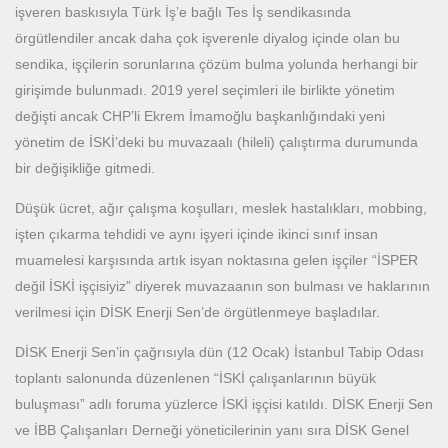
işveren baskısıyla Türk İş’e bağlı Tes İş sendikasında
örgütlendiler ancak daha çok işverenle diyalog içinde olan bu
sendika, işçilerin sorunlarına çözüm bulma yolunda herhangi bir
girişimde bulunmadı. 2019 yerel seçimleri ile birlikte yönetim
değişti ancak CHP’li Ekrem İmamoğlu başkanlığındaki yeni
yönetim de İSKİ’deki bu muvazaalı (hileli) çalıştırma durumunda
bir değişikliğe gitmedi.
Düşük ücret, ağır çalışma koşulları, meslek hastalıkları, mobbing,
işten çıkarma tehdidi ve aynı işyeri içinde ikinci sınıf insan
muamelesi karşısında artık isyan noktasına gelen işçiler “İSPER
değil İSKİ işçisiyiz” diyerek muvazaanın son bulması ve haklarının
verilmesi için DİSK Enerji Sen’de örgütlenmeye başladılar.
DİSK Enerji Sen’in çağrısıyla dün (12 Ocak) İstanbul Tabip Odası
toplantı salonunda düzenlenen “İSKİ çalışanlarının büyük
buluşması” adlı foruma yüzlerce İSKİ işçisi katıldı. DİSK Enerji Sen
ve İBB Çalışanları Derneği yöneticilerinin yanı sıra DİSK Genel