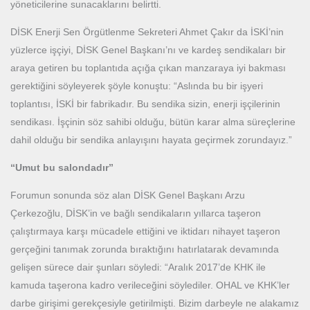
yöneticilerine sunacaklarını belirtti.
DİSK Enerji Sen Örgütlenme Sekreteri Ahmet Çakır da İSKİ’nin
yüzlerce işçiyi, DİSK Genel Başkanı’nı ve kardeş sendikaları bir
araya getiren bu toplantıda açığa çıkan manzaraya iyi bakması
gerektiğini söyleyerek şöyle konuştu: “Aslında bu bir işyeri
toplantısı, İSKİ bir fabrikadır. Bu sendika sizin, enerji işçilerinin
sendikası. İşçinin söz sahibi olduğu, bütün karar alma süreçlerine
dahil olduğu bir sendika anlayışını hayata geçirmek zorundayız.”
“Umut bu salondadır”
Forumun sonunda söz alan DİSK Genel Başkanı Arzu
Çerkezoğlu, DİSK’in ve bağlı sendikaların yıllarca taşeron
çalıştırmaya karşı mücadele ettiğini ve iktidarı nihayet taşeron
gerçeğini tanımak zorunda bıraktığını hatırlatarak devamında
gelişen sürece dair şunları söyledi: “Aralık 2017’de KHK ile
kamuda taşerona kadro verileceğini söylediler. OHAL ve KHK’ler
darbe girişimi gerekçesiyle getirilmişti. Bizim darbeyle ne alakamız