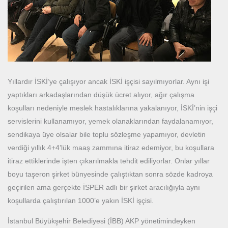
Yıllardır İSKİ’ye çalışıyor ancak İSKİ işçisi sayılmıyorlar. Aynı işi
yaptıkları arkadaşlarından düşük ücret alıyor, ağır çalışma
koşulları nedeniyle meslek hastalıklarına yakalanıyor, İSKİ’nin işçi
servislerini kullanamıyor, yemek olanaklarından faydalanamıyor,
sendikaya üye olsalar bile toplu sözleşme yapamıyor, devletin
verdiği yıllık 4+4’lük maaş zammına itiraz edemiyor, bu koşullara
itiraz ettiklerinde işten çıkarılmakla tehdit ediliyorlar. Onlar yıllar
boyu taşeron şirket bünyesinde çalıştıktan sonra sözde kadroya
geçirilen ama gerçekte İSPER adlı bir şirket aracılığıyla aynı
koşullarda çalıştırılan 1000’e yakın İSKİ işçisi.
İstanbul Büyükşehir Belediyesi (İBB) AKP yönetimindeyken