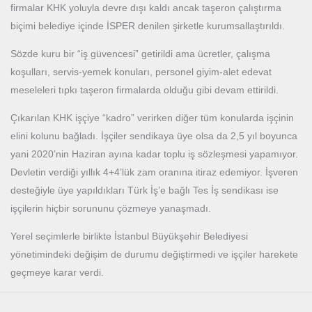
firmalar KHK yoluyla devre dışı kaldı ancak taşeron çalıştırma
biçimi belediye içinde İSPER denilen şirketle kurumsallaştırıldı.
Sözde kuru bir “iş güvencesi” getirildi ama ücretler, çalışma
koşulları, servis-yemek konuları, personel giyim-alet edevat
meseleleri tıpkı taşeron firmalarda olduğu gibi devam ettirildi.
Çıkarılan KHK işçiye “kadro” verirken diğer tüm konularda işçinin
elini kolunu bağladı. İşçiler sendikaya üye olsa da 2,5 yıl boyunca
yani 2020’nin Haziran ayına kadar toplu iş sözleşmesi yapamıyor.
Devletin verdiği yıllık 4+4’lük zam oranına itiraz edemiyor. İşveren
desteğiyle üye yapıldıkları Türk İş’e bağlı Tes İş sendikası ise
işçilerin hiçbir sorununu çözmeye yanaşmadı.
Yerel seçimlerle birlikte İstanbul Büyükşehir Belediyesi
yönetimindeki değişim de durumu değiştirmedi ve işçiler harekete
geçmeye karar verdi.