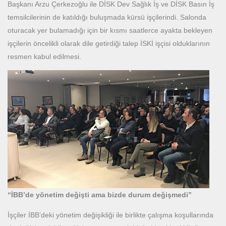
Başkanı Arzu Çerkezoğlu ile DİSK Dev Sağlık İş ve DİSK Basın İş
temsilcilerinin de katıldığı buluşmada kürsü işçilerindi. Salonda
oturacak yer bulamadığı için bir kısmı saatlerce ayakta bekleyen
işçilerin öncelikli olarak dile getirdiği talep İSKİ işçisi olduklarının
resmen kabul edilmesi.
“İBB’de yönetim değişti ama bizde durum değişmedi”
İşçiler İBB’deki yönetim değişikliği ile birlikte çalışma koşullarında