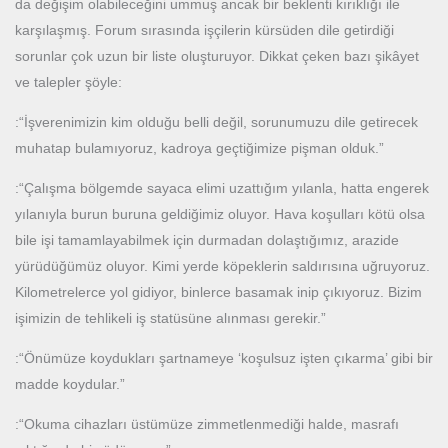
da değişim olabileceğini ummuş ancak bir beklenti kırıklığı ile
karşılaşmış. Forum sırasında işçilerin kürsüden dile getirdiği
sorunlar çok uzun bir liste oluşturuyor. Dikkat çeken bazı şikâyet
ve talepler şöyle:
:“İşverenimizin kim olduğu belli değil, sorunumuzu dile getirecek
muhatap bulamıyoruz, kadroya geçtiğimize pişman olduk.”
:“Çalışma bölgemde sayaca elimi uzattığım yılanla, hatta engerek
yılanıyla burun buruna geldiğimiz oluyor. Hava koşulları kötü olsa
bile işi tamamlayabilmek için durmadan dolaştığımız, arazide
yürüdüğümüz oluyor. Kimi yerde köpeklerin saldırısına uğruyoruz.
Kilometrelerce yol gidiyor, binlerce basamak inip çıkıyoruz. Bizim
işimizin de tehlikeli iş statüsüne alınması gerekir.”
:“Önümüze koydukları şartnameye ‘koşulsuz işten çıkarma’ gibi bir
madde koydular.”
:“Okuma cihazları üstümüze zimmetlenmediği halde, masrafı