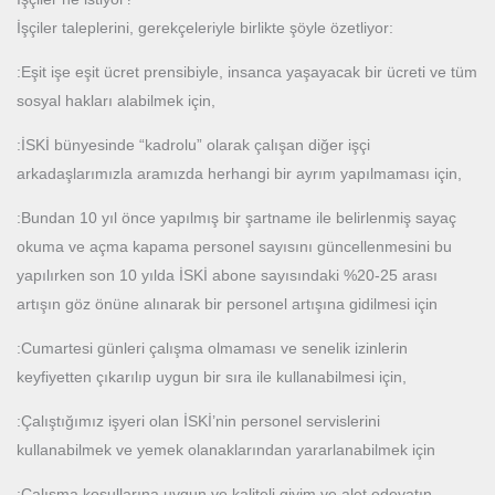
İşçiler taleplerini, gerekçeleriyle birlikte şöyle özetliyor:
:Eşit işe eşit ücret prensibiyle, insanca yaşayacak bir ücreti ve tüm
sosyal hakları alabilmek için,
:İSKİ bünyesinde “kadrolu” olarak çalışan diğer işçi
arkadaşlarımızla aramızda herhangi bir ayrım yapılmaması için,
:Bundan 10 yıl önce yapılmış bir şartname ile belirlenmiş sayaç
okuma ve açma kapama personel sayısını güncellenmesini bu
yapılırken son 10 yılda İSKİ abone sayısındaki %20-25 arası
artışın göz önüne alınarak bir personel artışına gidilmesi için
:Cumartesi günleri çalışma olmaması ve senelik izinlerin
keyfiyetten çıkarılıp uygun bir sıra ile kullanabilmesi için,
:Çalıştığımız işyeri olan İSKİ’nin personel servislerini
kullanabilmek ve yemek olanaklarından yararlanabilmek için
:Çalışma koşullarına uygun ve kaliteli giyim ve alet edevatın