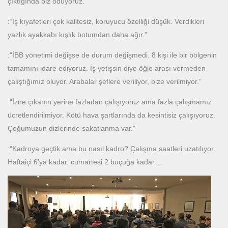
çıktığında biz ödüyoruz.”
:“İş kıyafetleri çok kalitesiz, koruyucu özelliği düşük. Verdikleri
yazlık ayakkabı kışlık botumdan daha ağır.”
:“İBB yönetimi değişse de durum değişmedi. 8 kişi ile bir bölgenin
tamamını idare ediyoruz. İş yetişsin diye öğle arası vermeden
çalıştığımız oluyor. Arabalar şeflere veriliyor, bize verilmiyor.”
:“İzne çıkanın yerine fazladan çalışıyoruz ama fazla çalışmamız
ücretlendirilmiyor. Kötü hava şartlarında da kesintisiz çalışıyoruz.
Çoğumuzun dizlerinde sakatlanma var.”
:“Kadroya geçtik ama bu nasıl kadro? Çalışma saatleri uzatılıyor.
Haftaiçi 6’ya kadar, cumartesi 2 buçuğa kadar…