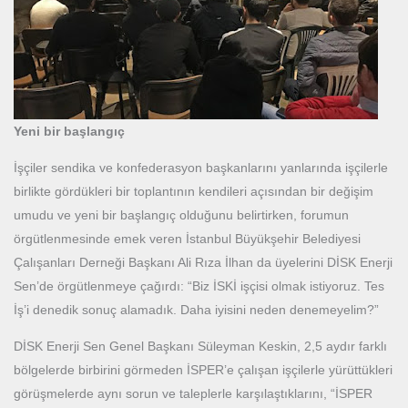
Yeni bir başlangıç
İşçiler sendika ve konfederasyon başkanlarını yanlarında işçilerle
birlikte gördükleri bir toplantının kendileri açısından bir değişim
umudu ve yeni bir başlangıç olduğunu belirtirken, forumun
örgütlenmesinde emek veren İstanbul Büyükşehir Belediyesi
Çalışanları Derneği Başkanı Ali Rıza İlhan da üyelerini DİSK Enerji
Sen’de örgütlenmeye çağırdı: “Biz İSKİ işçisi olmak istiyoruz. Tes
İş’i denedik sonuç alamadık. Daha iyisini neden denemeyelim?”
DİSK Enerji Sen Genel Başkanı Süleyman Keskin, 2,5 aydır farklı
bölgelerde birbirini görmeden İSPER’e çalışan işçilerle yürüttükleri
görüşmelerde aynı sorun ve taleplerle karşılaştıklarını, “İSPER