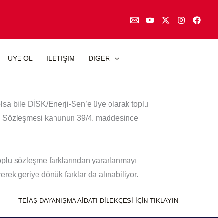
ÜYE OL
İLETİŞİM
DİĞER
olsa bile DİSK/Enerji-Sen’e üye olarak toplu
 İş Sözleşmesi kanunun 39/4. maddesince
toplu sözleşme farklarından yararlanmayı
rek geriye dönük farklar da alınabiliyor.
TEİAŞ DAYANIŞMA AİDATI DİLEKÇESİ İÇİN TIKLAYIN