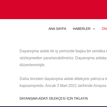
İçeriğe
atla
ANA SAYFA
HABERLER
ÖN
Dayanışma aidatı ile iş yerinizde başka bir sendika 
sözleşmeden yararlanabilirsiniz. Dayanışma aidatı
düzenlenmiştir.
Daha önceleri dayanışma aidatı dilekçesi yalnızca 
kapsamıyordu. Ancak 3 Mart 2021 tarihinde Anaysa Mah
DAYANIŞMA AİDATI DİLEKÇESİ İÇİN TIKLAYIN