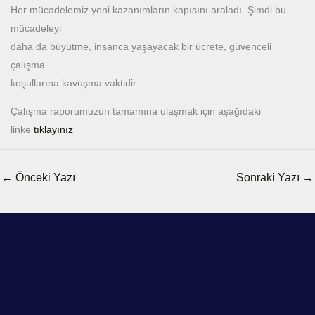
Her mücadelemiz yeni kazanımların kapısını araladı. Şimdi bu
mücadeleyi
daha da büyütme, insanca yaşayacak bir ücrete, güvenceli
çalışma
koşullarına kavuşma vaktidir.
Çalışma raporumuzun tamamına ulaşmak için aşağıdaki
linke
tıklayınız
←
Önceki Yazı
Sonraki Yazı
→