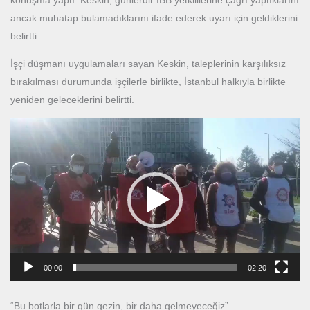
konuşma yaptı. Keskin, günlerdir İBB yetkililerine çağrı yaptıklarını
ancak muhatap bulamadıklarını ifade ederek uyarı için geldiklerini
belirtti.
İşçi düşmanı uygulamaları sayan Keskin, taleplerinin karşılıksız
bırakılması durumunda işçilerle birlikte, İstanbul halkıyla birlikte
yeniden geleceklerini belirtti.
Video
oynatıcı
00:00
02:20
“Bu botlarla bir gün gezin, bir daha gelmeyeceğiz”