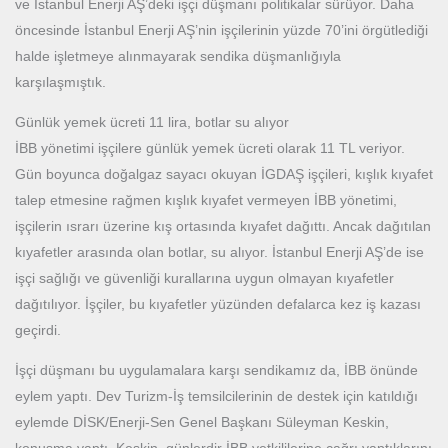
ve İstanbul Enerji AŞ’deki işçi düşmanı politikalar sürüyor. Daha
öncesinde İstanbul Enerji AŞ’nin işçilerinin yüzde 70’ini örgütlediği
halde işletmeye alınmayarak sendika düşmanlığıyla
karşılaşmıştık.
Günlük yemek ücreti 11 lira, botlar su alıyor
İBB yönetimi işçilere günlük yemek ücreti olarak 11 TL veriyor.
Gün boyunca doğalgaz sayacı okuyan İGDAŞ işçileri, kışlık kıyafet
talep etmesine rağmen kışlık kıyafet vermeyen İBB yönetimi,
işçilerin ısrarı üzerine kış ortasında kıyafet dağıttı. Ancak dağıtılan
kıyafetler arasında olan botlar, su alıyor. İstanbul Enerji AŞ’de ise
işçi sağlığı ve güvenliği kurallarına uygun olmayan kıyafetler
dağıtılıyor. İşçiler, bu kıyafetler yüzünden defalarca kez iş kazası
geçirdi.
İşçi düşmanı bu uygulamalara karşı sendikamız da, İBB önünde
eylem yaptı. Dev Turizm-İş temsilcilerinin de destek için katıldığı
eylemde DİSK/Enerji-Sen Genel Başkanı Süleyman Keskin,