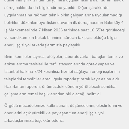
günlerinin yıllık izinden düşülmesi uygulamasına dair süren hukuki
süreç hakkında da bilgilendirme yapıldı. Diğer iştiraklerde
uygulanmasına rağmen teknik birim çalışanlarına uygulanmadığı
belirtilen düzenlemeye ilişkin davanın ilk duruşmasının Bakırköy 4.
İş Mahkemesi’nde 7 Nisan 2026 tarihinde saat 10.55’te görüleceği
ve sendikamızın hukuk biriminin sürecin takipçisi olduğu bilgisi
enerji işçisi yol arkadaşlarımızla paylaşıldı.
Birim komiteleri ayrıca; atölyeler, laboratuvarlar, barajlar, temiz ve
atıksu arıtma tesisleri ile terfi istasyonlarında görev yapan ve
İstanbul halkına 7/24 kesintisiz hizmet sağlayan enerji işçilerinin
taleplerini temsilciler aracılığıyla raporlaştırarak kayıt altına aldı.
Hazırlanan raporun, önümüzdeki dönem yürütülecek sendikal
çalışmaların temel başlıklarından biri olacağı belirtildi.
Örgütlü mücadelemize katkı sunan, düşüncelerini, eleştirilerini ve
önerilerini açık yüreklilikle paylaşan tüm enerji işçisi yol
arkadaşlarımıza teşekkür ederiz.